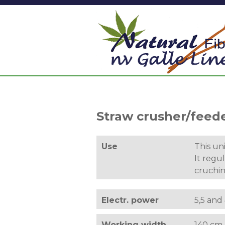
Straw crusher/feed
Use
This un
It regul
cruchi
Electr. power
5,5 and
Working width
140 cm