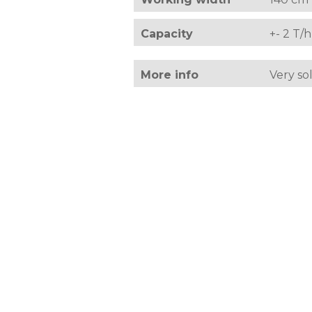
Capacity
+- 2 T/h
More info
Very so