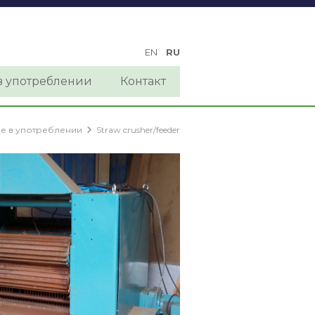
EN
RU
 употреблении
Контакт
е в употреблении
Straw crusher/feeder