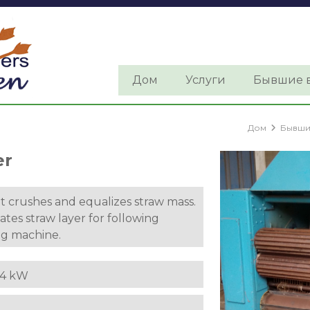
Дом
Услуги
Бывшие в
Дом
Бывши
er
it crushes and equalizes straw mass.
ates straw layer for following
ng machine.
 4 kW